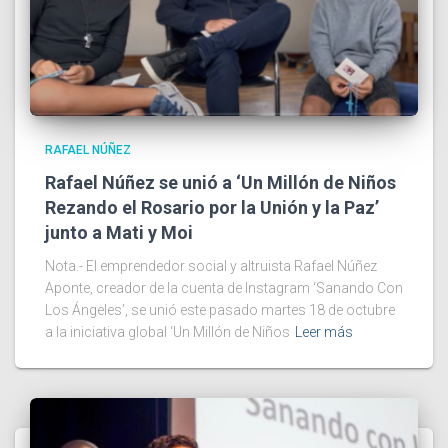
RAFAEL NÚÑEZ
Rafael Núñez se unió a ‘Un Millón de Niños
Rezando el Rosario por la Unión y la Paz’
junto a Mati y Moi
Nota.- El emprendedor social y altruista Rafael Núñez
Aponte, creador de la cuenta de Instagram ‘Sanando Con
Los Ángeles’, se unió este pasado martes 18 de octubre
a la iniciativa global ‘Un Millón de Niños
Leer más