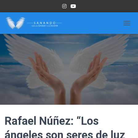
CAMBI
Rafael Núñez: “Los
ángeles son seres de luz